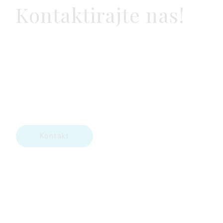
Kontaktirajte nas!
realestate@amma.com
+382 20 444 491
+382 20 444 482
+382 20 444 410
Kontakt