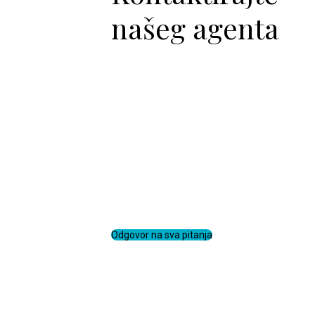
našeg agenta
I am text block. Click edit button to
change this text. Lorem ipsum dolor
sit amet, consectetur adipiscing elit.
Ut elit tellus, luctus nec ullamcorper
mattis, pulvinar dapibus leo.
Odgovor na sva pitanja