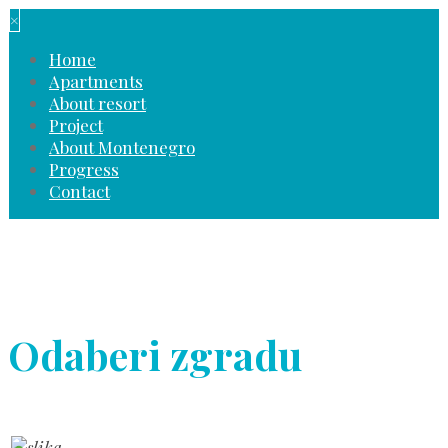
×
Home
Apartments
About resort
Project
About Montenegro
Progress
Contact
Odaberi zgradu