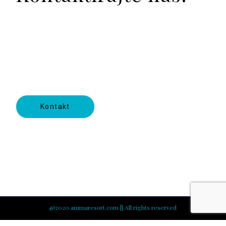
realestate@celebic.com
+382 20 444 411
+382 68 444 045
Kontakt
@2020 ammaresort.com || All rights reserved
Crafted with love by
bild studio