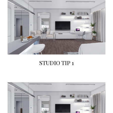
STUDIO TIP 1