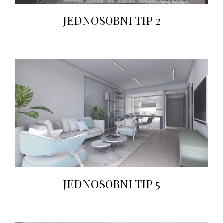
JEDNOSOBNI TIP 2
JEDNOSOBNI TIP 5