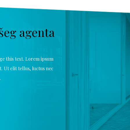
ašeg agenta
nge this text. Lorem ipsum
. Ut elit tellus, luctus nec
.