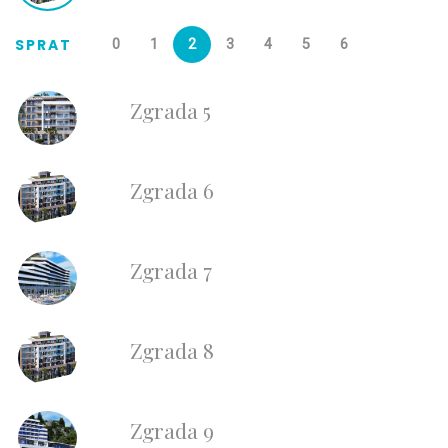
SPRAT
0
1
2
3
4
5
6
Zgrada 5
Zgrada 6
Zgrada 7
Zgrada 8
Zgrada 9