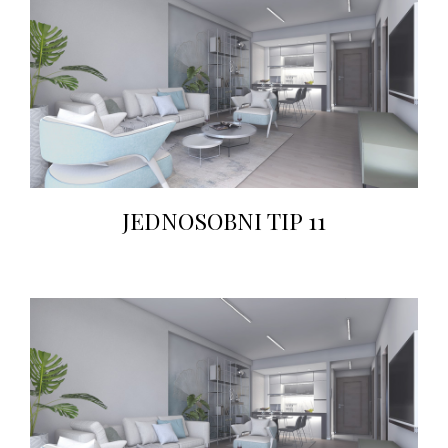
JEDNOSOBNI TIP 11