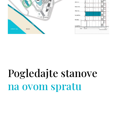
Pogledajte stanove
na ovom spratu