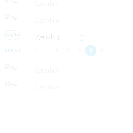
Zgrada 5
Zgrada 6
Zgrada 7
SPRAT
0
1
2
3
4
5
6
Zgrada 8
Zgrada 9